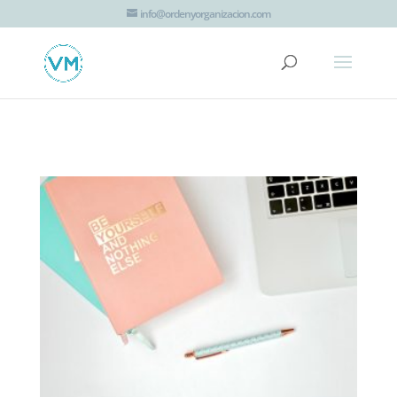
G-JTT1K8EZHV
info@ordenyorganizacion.com