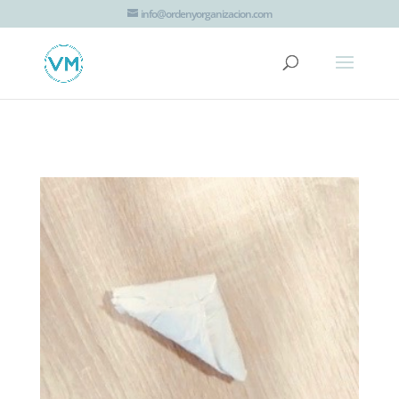
G-JTT1K8EZHV
info@ordenyorganizacion.com