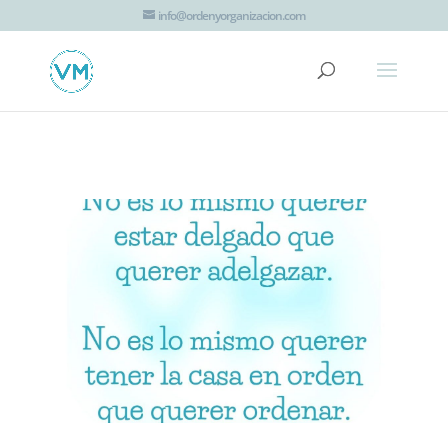
G-JTT1K8EZHV
info@ordenyorganizacion.com