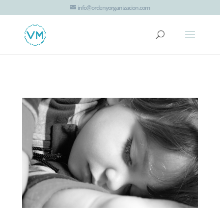
G-JTT1K8EZHV
info@ordenyorganizacion.com