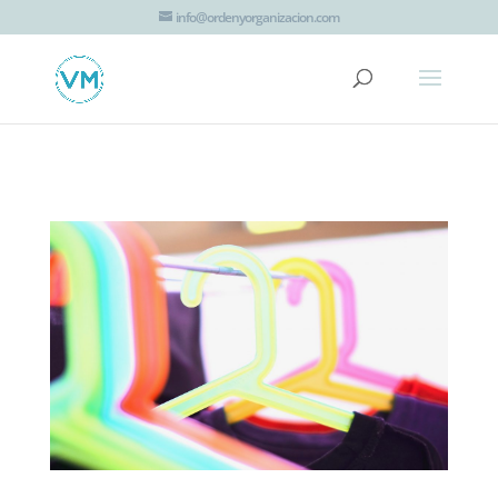
G-JTT1K8EZHV
info@ordenyorganizacion.com