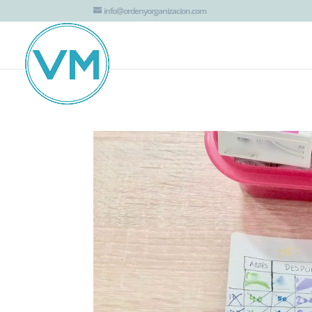
G-JTT1K8EZHV
info@ordenyorganizacion.com