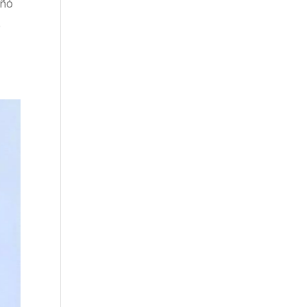
eñó
e