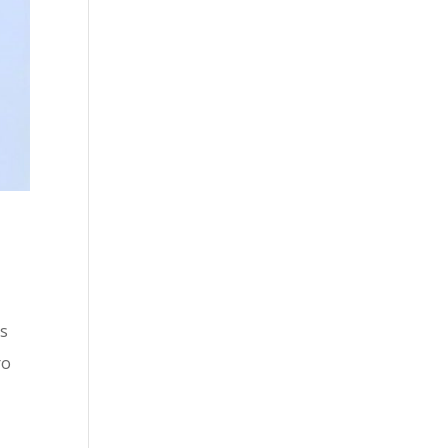
as
ro