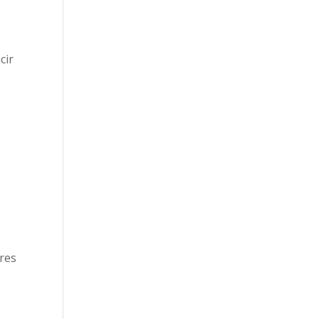
cir
res