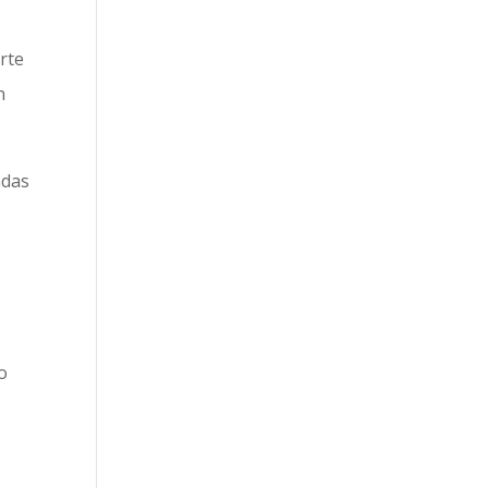
rte
n
adas
o