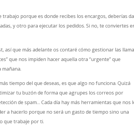
de trabajo porque es donde recibes los encargos, deberías da
as, y otro para ejecutar los pedidos. Si no, te conviertes e
st, así que más adelante os contaré cómo gestionar las llam
ntes” que nos impiden hacer aquella otra “urgente” que
a mañana.
s más tiempo del que deseas, es que algo no funciona. Quizá
ptimizar tu buzón de forma que agrupes los correos por
detección de spam… Cada día hay más herramientas que nos l
nder a hacerlo porque no será un gasto de tiempo sino una
o que trabaje por ti.