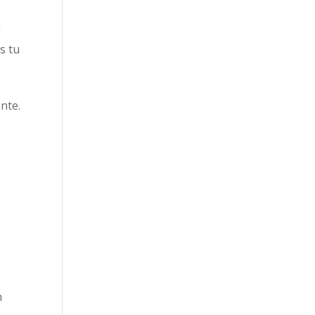
a
s tu
nte.
.
n