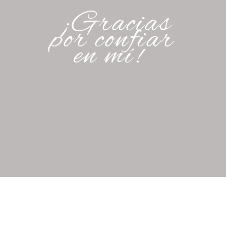
¡Gracias
por confiar
en mí!