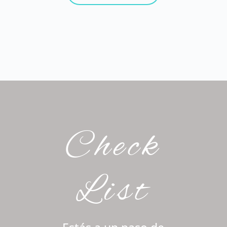
Check
List