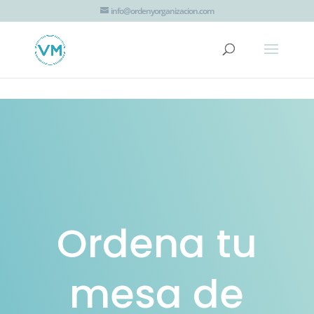
G-JTT1K8EZHV
info@ordenyorganizacion.com
Ordena tu
mesa de